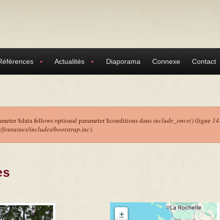
Références
Actualités
Diaporama
Connexe
Contact
ameter $data follows optional parameter $conditions dans
include_once()
(ligne
14
ontaines/includes/bootstrap.inc
).
r
es
+