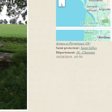
-
Aignes et Puypéroux (16)
Saint protecteur:
Saint Gilles
Département:
16 - Charente
10/28/2019 - 05:50