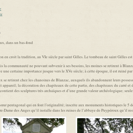
e
te
link is external)
ux, dans un bas-fond
n en croit la tradition, au VIe siècle par saint Gilles. Le tombeau de saint Gilles est
is la communauté ne pouvant subvenir à ses besoins, les moines se retirent à Blan
 une certaine importance jusque vers le XVe siècle; à cette époque, il est ruiné par
eux se retirent chez les chanoines de Blanzac, auxquels ils abandonnent leurs posses
tit appareil; la décoration des chapiteaux de cette partie, des chapiteaux du carré e
, contient des sculptures très archaïques et d’une grande valeur archéologique; seule 
œur pentagonal qui en font l’originalité; inscrite aux monuments historiques le 5
-Dame des Anges qu’il installe dans les ruines de l’abbaye de Puypéroux qu’il rest