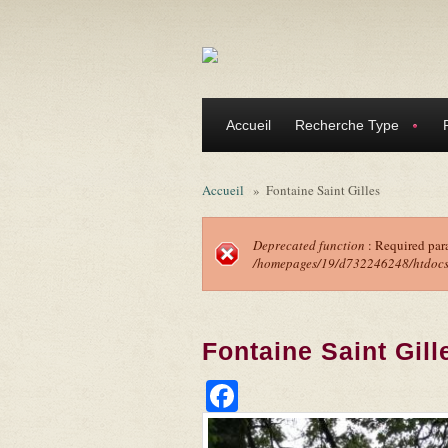
Aller au contenu principal
Accueil
Recherche Type
Accueil
»
Fontaine Saint Gilles
Deprecated function
: Required par
/homepages/19/d732246248/htdocs/f
Message d'erreu
Fontaine Saint Gill
Facebook