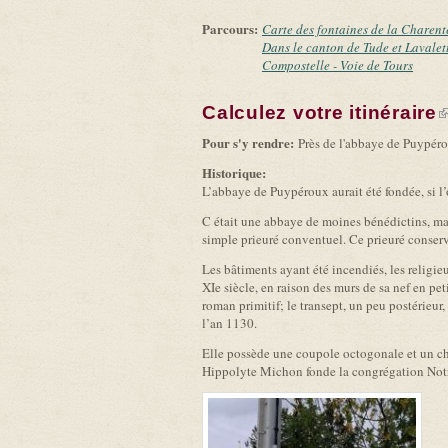
Parcours:
Carte des fontaines de la Charent
Dans le canton de Tude et Lavalet
Compostelle - Voie de Tours
Calculez votre itinéraire
(
Pour s'y rendre:
Près de l'abbaye de Puypéro
Historique:
L’abbaye de Puypéroux aurait été fondée, si l’o
C était une abbaye de moines bénédictins, ma
simple prieuré conventuel. Ce prieuré conserve
Les bâtiments ayant été incendiés, les religi
XIe siècle, en raison des murs de sa nef en pe
roman primitif; le transept, un peu postérieur
l’an 1130.
Elle possède une coupole octogonale et un ch
Hippolyte Michon fonde la congrégation Notre