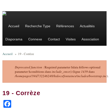
Aller au contenu principal
Accueil
Recherche Type
Références
Actualités
Diaporama
Connexe
Contact
Visites
Association
Accueil
»
19 - Corrèze
Deprecated function
: Required parameter $data follows optional
parameter $conditions dans
include_once()
(ligne
1439
dans
Message d'erreur
/homepages/19/d732246248/htdocs/fontaines/includes/bootstrap.inc
).
19 - Corrèze
Facebook