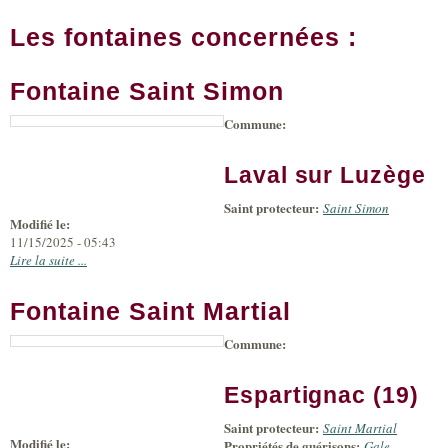
Les fontaines concernées :
Fontaine Saint Simon
Commune:
|
Leaflet
+
Tiles
©
Bing
-
Laval sur Luzège
Microsoft
and
Saint protecteur:
suppliers
Saint Simon
Modifié le:
11/15/2025 - 05:43
Lire la suite ...
Fontaine Saint Martial
Commune:
Espartignac (19)
Saint protecteur:
Saint Martial
Modifié le:
Propriétés de guérisons:
Gale