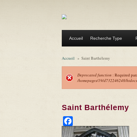
Aller au contenu principal
Accueil
Recherche Type
Accueil
»
Saint Barthélemy
Deprecated function
: Required par
/homepages/19/d732246248/htdocs/f
Message d'erreu
Saint Barthélemy
Facebook