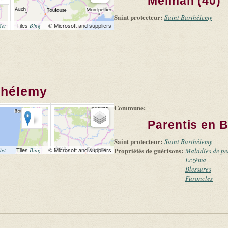
Meilhan (40)
Saint protecteur:
Saint Barthélemy
(link is external)
| Tiles
(link is external)
© Microsoft and suppliers
let
Bing
thélemy
Commune:
Parentis en B
Saint protecteur:
Saint Barthélemy
(link is external)
| Tiles
(link is external)
© Microsoft and suppliers
Propriétés de guérisons:
let
Bing
Maladies de p
Eczéma
Blessures
Furoncles