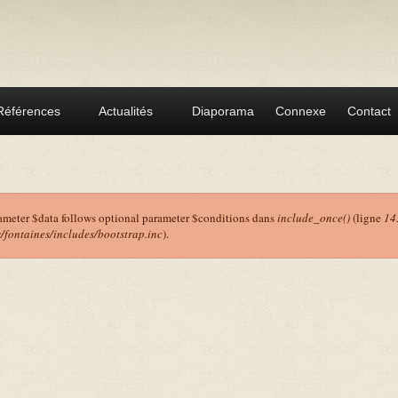
Références
Actualités
Diaporama
Connexe
Contact
ameter $data follows optional parameter $conditions dans
include_once()
(ligne
14
ontaines/includes/bootstrap.inc
).
r