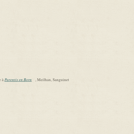
e à
Parentis en Born
(link is external)
, Meilhan, Sanguinet