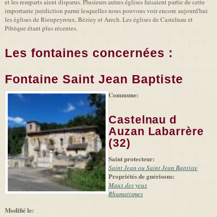
et les remparts aient disparus. Plusieurs autres églises faisaient partie de cette
importante juridiction parmi lesquelles nous pouvons voir encore aujourd'hui
les églises de Rieupeyroux, Béziey et Arech. Les églises de Castelnau et
Pibèque étant plus récentes.
Les fontaines concernées :
Fontaine Saint Jean Baptiste
Commune:
(link is
|
Leaflet
+
external)
Tiles
Bing
(link is
©
-
Castelnau d
external)
Microsoft
and
Auzan Labarrère
suppliers
(32)
Saint protecteur:
Saint Jean ou Saint Jean Baptiste
Propriétés de guérisons:
Maux des yeux
Rhumatismes
Modifié le: