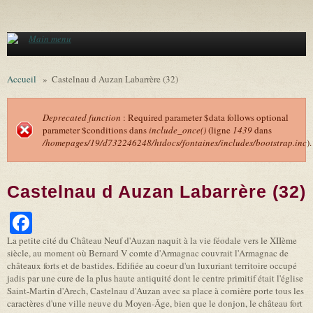
Aller au contenu principal
Main menu
Accueil
»
Castelnau d Auzan Labarrère (32)
Deprecated function
: Required parameter $data follows optional
parameter $conditions dans
include_once()
(ligne
1439
dans
Message d'erreur
/homepages/19/d732246248/htdocs/fontaines/includes/bootstrap.inc
).
Castelnau d Auzan Labarrère (32)
Facebook
La petite cité du Château Neuf d'Auzan naquit à la vie féodale vers le XIIème
siècle, au moment où Bernard V comte d'Armagnac couvrait l'Armagnac de
châteaux forts et de bastides. Edifiée au coeur d'un luxuriant territoire occupé
jadis par une cure de la plus haute antiquité dont le centre primitif était l'église
Saint-Martin d'Arech, Castelnau d'Auzan avec sa place à cornière porte tous les
caractères d'une ville neuve du Moyen-Âge, bien que le donjon, le château fort