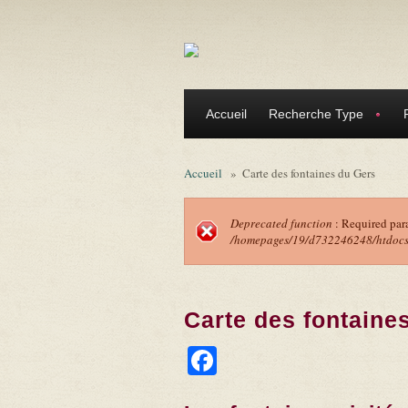
Aller au contenu principal
Accueil
Recherche Type
Accueil
»
Carte des fontaines du Gers
Deprecated function
: Required par
/homepages/19/d732246248/htdocs/f
Message d'erreu
Carte des fontaine
Facebook