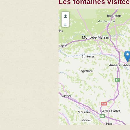
Les fontaines visité
+
-