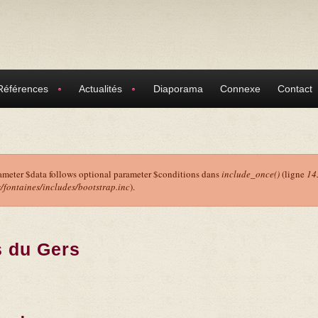
Références
Actualités
Diaporama
Connexe
Contact
ameter $data follows optional parameter $conditions dans
include_once()
(ligne
14
ontaines/includes/bootstrap.inc
).
r
s du Gers