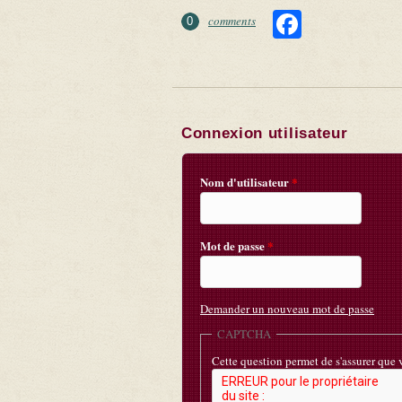
Faceboo
comments
0
Connexion utilisateur
Nom d'utilisateur
*
Mot de passe
*
Demander un nouveau mot de passe
CAPTCHA
Cette question permet de s'assurer que