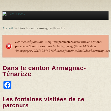
Aller au contenu principal
Main menu
Accueil
»
Dans le canton Armagnac-Ténarèze
Deprecated function
: Required parameter $data follows optional
parameter $conditions dans
include_once()
(ligne
1439
dans
Message d'erreur
/homepages/19/d732246248/htdocs/fontaines/includes/bootstrap.inc
).
Dans le canton Armagnac-
Ténarèze
Facebook
Les fontaines visitées de ce
parcours